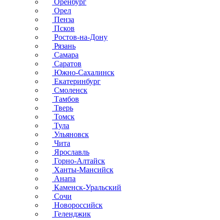
Оренбург
Орел
Пенза
Псков
Ростов-на-Дону
Рязань
Самара
Саратов
Южно-Сахалинск
Екатеринбург
Смоленск
Тамбов
Тверь
Томск
Тула
Ульяновск
Чита
Ярославль
Горно-Алтайск
Ханты-Мансийск
Анапа
Каменск-Уральский
Сочи
Новороссийск
Геленджик