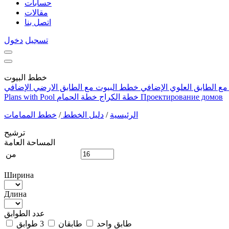
حسابات
مقالات
اتصل بنا
تسجيل
دخول
خطط البيوت
ع الطابق العلوي الإضافي
خطط البيوت مع الطابق الارضي الإضافي
Проектирование домов
خطة الكراج
خطة الحمام
Plans with Pool
الرئيسية
/
دليل الخطط
/
خطط الممامات
ترشيح
المساحة العامة
من
Ширина
Длина
عدد الطوابق
طابق واحد
طابقان
3 طوابق