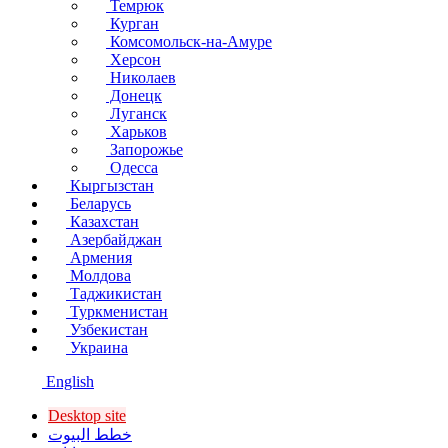
Темрюк
Курган
Комсомольск-на-Амуре
Херсон
Николаев
Донецк
Луганск
Харьков
Запорожье
Одесса
Кыргызстан
Беларусь
Казахстан
Азербайджан
Армения
Молдова
Таджикистан
Туркменистан
Узбекистан
Украина
English
Desktop site
خطط البيوت