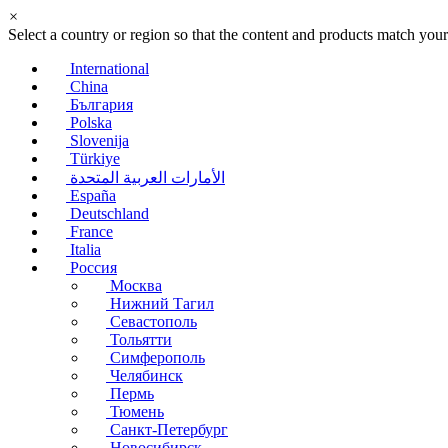
×
Select a country or region so that the content and products match your
International
China
България
Polska
Slovenija
Türkiye
الأمارات العربية المتحدة
España
Deutschland
France
Italia
Россия
Москва
Нижний Тагил
Севастополь
Тольятти
Симферополь
Челябинск
Пермь
Тюмень
Санкт-Петербург
Новосибирск