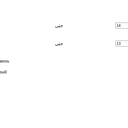
حتى
حتى
мень
ный