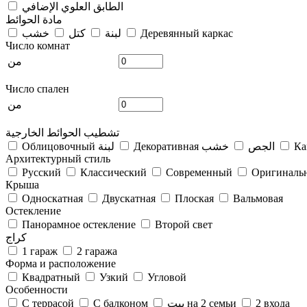
الطابق العلوي الإضافي
مادة الحوائط
Деревянный каркас
لبنة
كتل
خشب
Число комнат
من
Число спален
من
تشطيب الحوائط الخارجية
Ка
Декоративная الجص
خشب
Облицовочный لبنة
Архитектурный стиль
Русский
Классический
Современный
Оригиналь
Крыша
Односкатная
Двускатная
Плоская
Вальмовая
Остекление
Панорамное остекление
Второй свет
كراج
1 гараж
2 гаража
Форма и расположение
Квадратный
Узкий
Угловой
Особенности
2 входа
بيت на 2 семьи
С балконом
С террасой