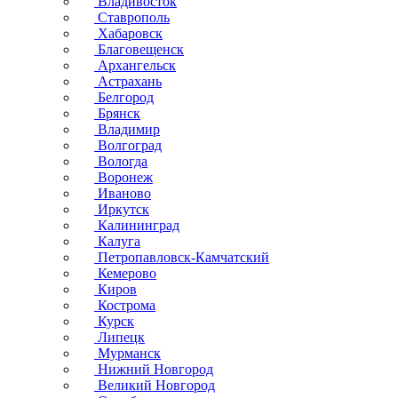
Владивосток
Ставрополь
Хабаровск
Благовещенск
Архангельск
Астрахань
Белгород
Брянск
Владимир
Волгоград
Вологда
Воронеж
Иваново
Иркутск
Калининград
Калуга
Петропавловск-Камчатский
Кемерово
Киров
Кострома
Курск
Липецк
Мурманск
Нижний Новгород
Великий Новгород