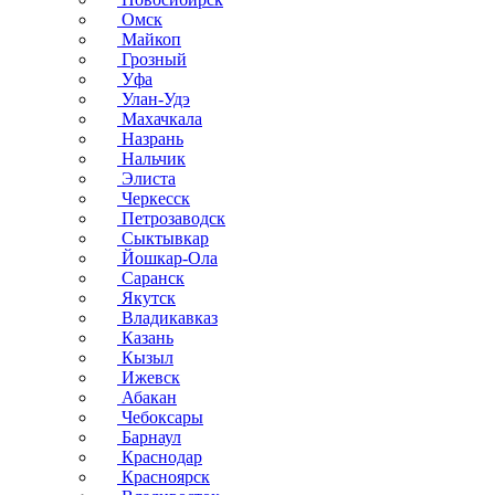
Омск
Майкоп
Грозный
Уфа
Улан-Удэ
Махачкала
Назрань
Нальчик
Элиста
Черкесск
Петрозаводск
Сыктывкар
Йошкар-Ола
Саранск
Якутск
Владикавказ
Казань
Кызыл
Ижевск
Абакан
Чебоксары
Барнаул
Краснодар
Красноярск