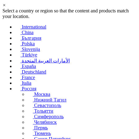
×
Select a country or region so that the content and products match
your location.
International
China
България
Polska
Slovenija
Türkiye
الأمارات العربية المتحدة
España
Deutschland
France
Italia
Россия
Москва
Нижний Тагил
Севастополь
Тольятти
Симферополь
Челябинск
Пермь
Тюмень
Санкт-Петербург