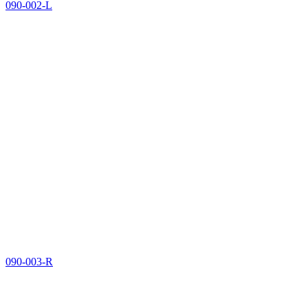
090-002-L
090-003-R