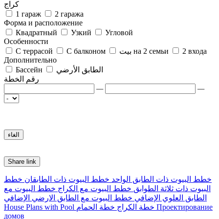
كراج
1 гараж
2 гаража
Форма и расположение
Квадратный
Узкий
Угловой
Особенности
2 входа
بيت на 2 семьи
С балконом
С террасой
Дополнительно
الطابق الأرضي
Бассейн
رقم الخطة
—
—
Share link
خطط البيوت ذات الطابق الواحد
خطط البيوت ذات الطابقان
خطط
البيوت ذات ثلاثة الطوابق
خطط البيوت مع الكراج
خطط البيوت مع
الطابق العلوي الإضافي
خطط البيوت مع الطابق الارضي الإضافي
Проектирование
خطة الكراج
خطة الحمام
House Plans with Pool
домов