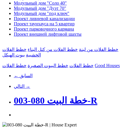
Модульный дом "Соло 40"
Модульный дом "Дуэт 70"
Модульный дом "под ключ"
Проект ливневой канализации
Проект таунхауса на 5 квартир
Проект парковочного кармана
Проект внешней лифтовой шахты
خطط الفلات من لبنة
خطط الفلات من كتل البناء
خطط الفلات
الخشبية
بيوت الهيكل
Good Houses
خطط الفلات
خطط البيوت الصغيرة
خطط الفلات
← السابق
التالي →
خطة البيت 080-003-R