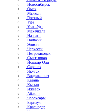
Новосибирск
Омск
Майкоп
Грозный
Уфа
Улан-Удэ
Махачкала
Назрань
Нальчик
Элиста
Черкесск
Петрозаводск
Сыктывкар
Йошкар-Ола
Саранск
Якутск
Владикавказ
Казань
Кызыл
Ижевск
Абакан
Чебоксары
Барнаул
Краснодар