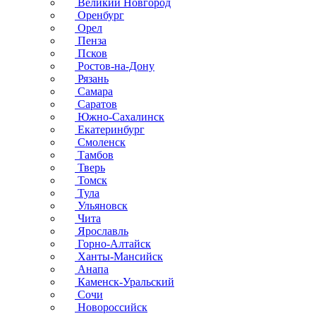
Великий Новгород
Оренбург
Орел
Пенза
Псков
Ростов-на-Дону
Рязань
Самара
Саратов
Южно-Сахалинск
Екатеринбург
Смоленск
Тамбов
Тверь
Томск
Тула
Ульяновск
Чита
Ярославль
Горно-Алтайск
Ханты-Мансийск
Анапа
Каменск-Уральский
Сочи
Новороссийск