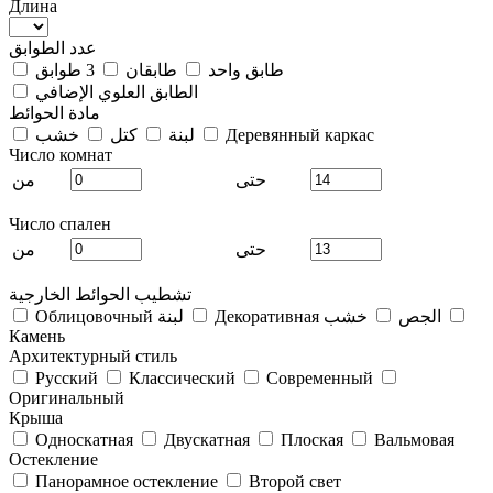
Длина
عدد الطوابق
طابق واحد
طابقان
3 طوابق
الطابق العلوي الإضافي
مادة الحوائط
Деревянный каркас
لبنة
كتل
خشب
Число комнат
حتى
من
Число спален
حتى
من
تشطيب الحوائط الخارجية
Декоративная الجص
خشب
Облицовочный لبنة
Камень
Архитектурный стиль
Русский
Классический
Современный
Оригинальный
Крыша
Односкатная
Двускатная
Плоская
Вальмовая
Остекление
Панорамное остекление
Второй свет