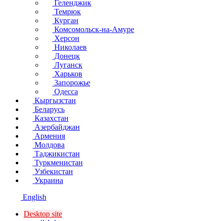
Геленджик
Темрюк
Курган
Комсомольск-на-Амуре
Херсон
Николаев
Донецк
Луганск
Харьков
Запорожье
Одесса
Кыргызстан
Беларусь
Казахстан
Азербайджан
Армения
Молдова
Таджикистан
Туркменистан
Узбекистан
Украина
English
Desktop site