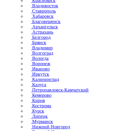
Красноярск
Владивосток
Ставрополь
Хабаровск
Благовещенск
Архангельск
Астрахань
Белгород
Брянск
Владимир
Волгоград
Вологда
Воронеж
Иваново
Иркутск
Калининград
Калуга
Петропавловск-Камчатский
Кемерово
Киров
Кострома
Курск
Липецк
Мурманск
Нижний Новгород