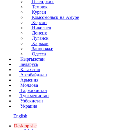
Геленджик
Темрюк
Курган
Комсомольск-на-Амуре
Херсон
Николаев
Донецк
Луганск
Харьков
Запорожье
Одесса
Кыргызстан
Беларусь
Казахстан
Азербайджан
Армения
Молдова
Таджикистан
Туркменистан
Узбекистан
Украина
English
Desktop site