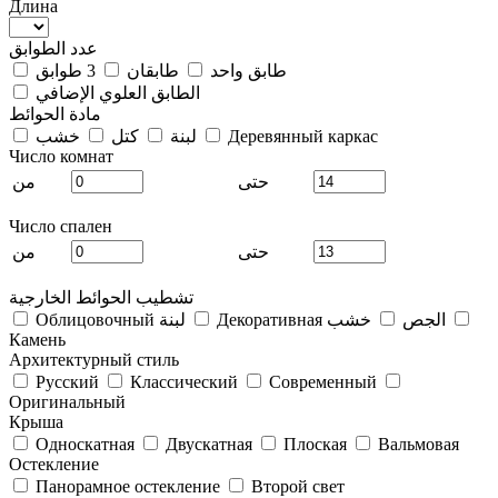
Длина
عدد الطوابق
طابق واحد
طابقان
3 طوابق
الطابق العلوي الإضافي
مادة الحوائط
Деревянный каркас
لبنة
كتل
خشب
Число комнат
حتى
من
Число спален
حتى
من
تشطيب الحوائط الخارجية
Декоративная الجص
خشب
Облицовочный لبنة
Камень
Архитектурный стиль
Русский
Классический
Современный
Оригинальный
Крыша
Односкатная
Двускатная
Плоская
Вальмовая
Остекление
Панорамное остекление
Второй свет