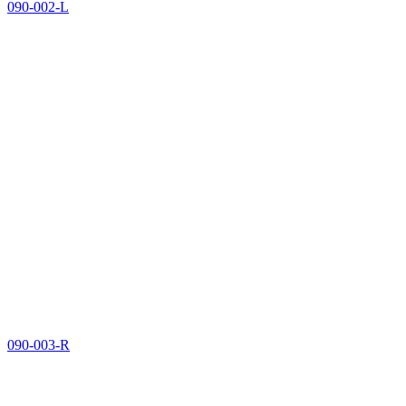
090-002-L
090-003-R