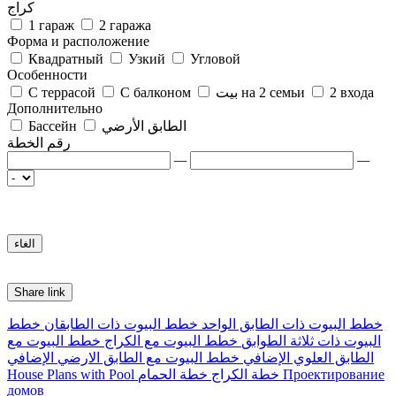
كراج
1 гараж
2 гаража
Форма и расположение
Квадратный
Узкий
Угловой
Особенности
2 входа
بيت на 2 семьи
С балконом
С террасой
Дополнительно
الطابق الأرضي
Бассейн
رقم الخطة
—
—
Share link
خطط البيوت ذات الطابق الواحد
خطط البيوت ذات الطابقان
خطط
البيوت ذات ثلاثة الطوابق
خطط البيوت مع الكراج
خطط البيوت مع
الطابق العلوي الإضافي
خطط البيوت مع الطابق الارضي الإضافي
Проектирование
خطة الكراج
خطة الحمام
House Plans with Pool
домов