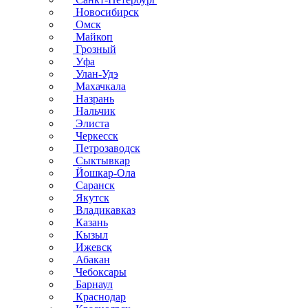
Новосибирск
Омск
Майкоп
Грозный
Уфа
Улан-Удэ
Махачкала
Назрань
Нальчик
Элиста
Черкесск
Петрозаводск
Сыктывкар
Йошкар-Ола
Саранск
Якутск
Владикавказ
Казань
Кызыл
Ижевск
Абакан
Чебоксары
Барнаул
Краснодар