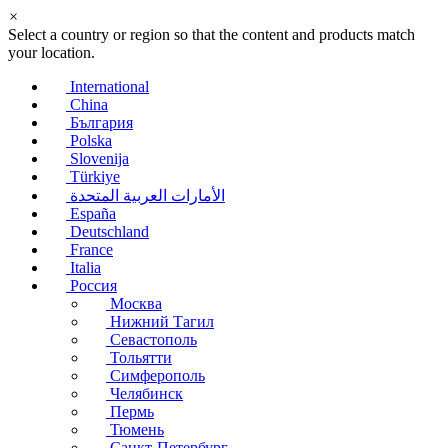
×
Select a country or region so that the content and products match
your location.
International
China
България
Polska
Slovenija
Türkiye
الأمارات العربية المتحدة
España
Deutschland
France
Italia
Россия
Москва
Нижний Тагил
Севастополь
Тольятти
Симферополь
Челябинск
Пермь
Тюмень
Санкт-Петербург