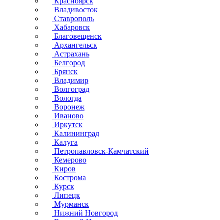
Красноярск
Владивосток
Ставрополь
Хабаровск
Благовещенск
Архангельск
Астрахань
Белгород
Брянск
Владимир
Волгоград
Вологда
Воронеж
Иваново
Иркутск
Калининград
Калуга
Петропавловск-Камчатский
Кемерово
Киров
Кострома
Курск
Липецк
Мурманск
Нижний Новгород