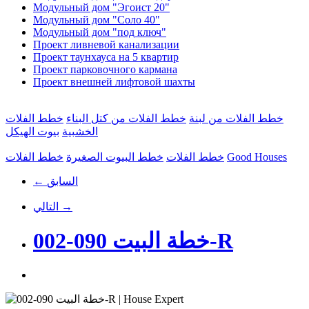
Модульный дом "Эгоист 20"
Модульный дом "Соло 40"
Модульный дом "под ключ"
Проект ливневой канализации
Проект таунхауса на 5 квартир
Проект парковочного кармана
Проект внешней лифтовой шахты
خطط الفلات من لبنة
خطط الفلات من كتل البناء
خطط الفلات
الخشبية
بيوت الهيكل
Good Houses
خطط الفلات
خطط البيوت الصغيرة
خطط الفلات
← السابق
التالي →
خطة البيت 090-002-R