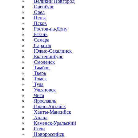
Великий Новгород
Оренбург
Орел
Пенза
Псков
Ростов-на-Дону
Рязань
Самара
Саратов
Южно-Сахалинск
Екатеринбург
Смоленск
Тамбов
Тверь
Томск
Тула
Ульяновск
Чита
Ярославль
Горно-Алтайск
Ханты-Мансийск
Анапа
Каменск-Уральский
Сочи
Новороссийск