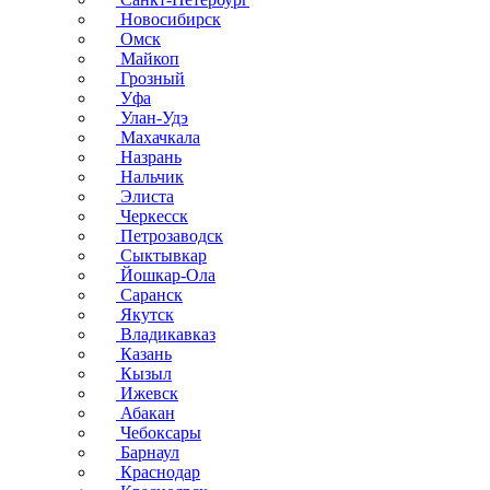
Новосибирск
Омск
Майкоп
Грозный
Уфа
Улан-Удэ
Махачкала
Назрань
Нальчик
Элиста
Черкесск
Петрозаводск
Сыктывкар
Йошкар-Ола
Саранск
Якутск
Владикавказ
Казань
Кызыл
Ижевск
Абакан
Чебоксары
Барнаул
Краснодар