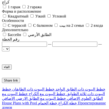
كراج
1 гараж
2 гаража
Форма и расположение
Квадратный
Узкий
Угловой
Особенности
2 входа
بيت на 2 семьи
С балконом
С террасой
Дополнительно
الطابق الأرضي
Бассейн
رقم الخطة
—
—
Share link
خطط البيوت ذات الطابق الواحد
خطط البيوت ذات الطابقان
خطط
البيوت ذات ثلاثة الطوابق
خطط البيوت مع الكراج
خطط البيوت مع
الطابق العلوي الإضافي
خطط البيوت مع الطابق الارضي الإضافي
Проектирование
خطة الكراج
خطة الحمام
House Plans with Pool
домов