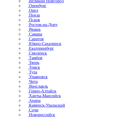
Великий Новгород
Оренбург
Орел
Пенза
Псков
Ростов-на-Дону
Рязань
Самара
Саратов
Южно-Сахалинск
Екатеринбург
Смоленск
Тамбов
Тверь
Томск
Тула
Ульяновск
Чита
Ярославль
Горно-Алтайск
Ханты-Мансийск
Анапа
Каменск-Уральский
Сочи
Новороссийск