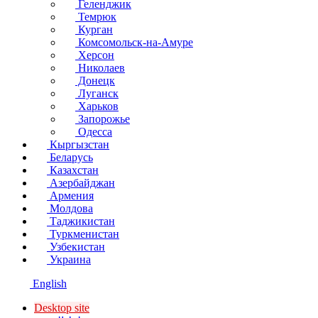
Геленджик
Темрюк
Курган
Комсомольск-на-Амуре
Херсон
Николаев
Донецк
Луганск
Харьков
Запорожье
Одесса
Кыргызстан
Беларусь
Казахстан
Азербайджан
Армения
Молдова
Таджикистан
Туркменистан
Узбекистан
Украина
English
Desktop site