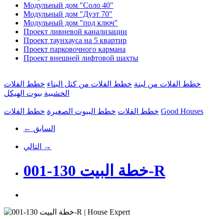
Модульный дом "Соло 40"
Модульный дом "Дуэт 70"
Модульный дом "под ключ"
Проект ливневой канализации
Проект таунхауса на 5 квартир
Проект парковочного кармана
Проект внешней лифтовой шахты
خطط الفلات من لبنة
خطط الفلات من كتل البناء
خطط الفلات
الخشبية
بيوت الهيكل
Good Houses
خطط الفلات
خطط البيوت الصغيرة
خطط الفلات
← السابق
التالي →
خطة البيت 130-001-R