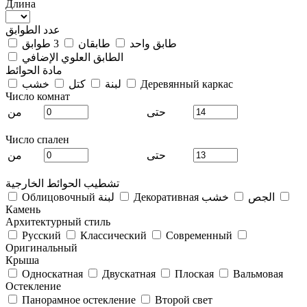
Длина
عدد الطوابق
طابق واحد
طابقان
3 طوابق
الطابق العلوي الإضافي
مادة الحوائط
Деревянный каркас
لبنة
كتل
خشب
Число комнат
حتى
من
Число спален
حتى
من
تشطيب الحوائط الخارجية
Декоративная الجص
خشب
Облицовочный لبنة
Камень
Архитектурный стиль
Русский
Классический
Современный
Оригинальный
Крыша
Односкатная
Двускатная
Плоская
Вальмовая
Остекление
Панорамное остекление
Второй свет