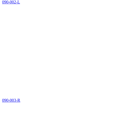
090-002-L
090-003-R