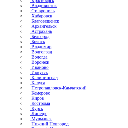
Красноярск
Владивосток
Ставрополь
Хабаровск
Благовещенск
Архангельск
Астрахань
Белгород
Брянск
Владимир
Волгоград
Вологда
Воронеж
Иваново
Иркутск
Калининград
Калуга
Петропавловск-Камчатский
Кемерово
Киров
Кострома
Курск
Липецк
Мурманск
Нижний Новгород