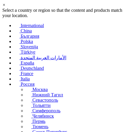
×
Select a country or region so that the content and products match
your location.
International
China
България
Polska
Slovenija
Türkiye
الأمارات العربية المتحدة
España
Deutschland
France
Italia
Россия
Москва
Нижний Тагил
Севастополь
Тольятти
Симферополь
Челябинск
Пермь
Тюмень
Санкт-Петербург