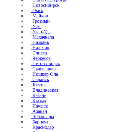
Новосибирск
Омск
Майкоп
Грозный
Уфа
Улан-Удэ
Махачкала
Назрань
Нальчик
Элиста
Черкесск
Петрозаводск
Сыктывкар
Йошкар-Ола
Саранск
Якутск
Владикавказ
Казань
Кызыл
Ижевск
Абакан
Чебоксары
Барнаул
Краснодар