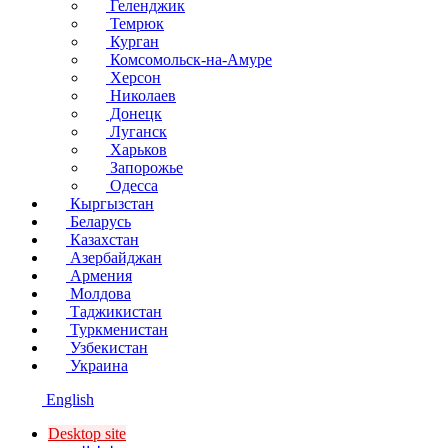
Геленджик
Темрюк
Курган
Комсомольск-на-Амуре
Херсон
Николаев
Донецк
Луганск
Харьков
Запорожье
Одесса
Кыргызстан
Беларусь
Казахстан
Азербайджан
Армения
Молдова
Таджикистан
Туркменистан
Узбекистан
Украина
English
Desktop site