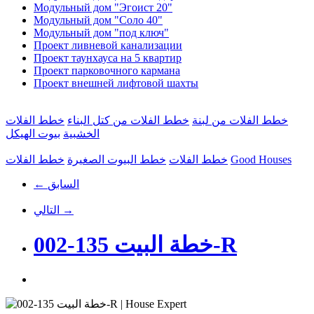
Модульный дом "Эгоист 20"
Модульный дом "Соло 40"
Модульный дом "под ключ"
Проект ливневой канализации
Проект таунхауса на 5 квартир
Проект парковочного кармана
Проект внешней лифтовой шахты
خطط الفلات من لبنة
خطط الفلات من كتل البناء
خطط الفلات
الخشبية
بيوت الهيكل
Good Houses
خطط الفلات
خطط البيوت الصغيرة
خطط الفلات
← السابق
التالي →
خطة البيت 135-002-R