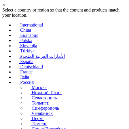
×
Select a country or region so that the content and products match
your location.
International
China
България
Polska
Slovenija
Türkiye
الأمارات العربية المتحدة
España
Deutschland
France
Italia
Россия
Москва
Нижний Тагил
Севастополь
Тольятти
Симферополь
Челябинск
Пермь
Тюмень
Санкт-Петербург