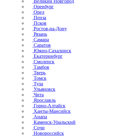
Великий Новгород
Оренбург
Орел
Пенза
Псков
Ростов-на-Дону
Рязань
Самара
Саратов
Южно-Сахалинск
Екатеринбург
Смоленск
Тамбов
Тверь
Томск
Тула
Ульяновск
Чита
Ярославль
Горно-Алтайск
Ханты-Мансийск
Анапа
Каменск-Уральский
Сочи
Новороссийск