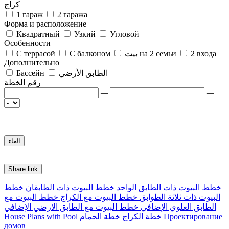
كراج
1 гараж
2 гаража
Форма и расположение
Квадратный
Узкий
Угловой
Особенности
2 входа
بيت на 2 семьи
С балконом
С террасой
Дополнительно
الطابق الأرضي
Бассейн
رقم الخطة
—
—
Share link
خطط البيوت ذات الطابق الواحد
خطط البيوت ذات الطابقان
خطط
البيوت ذات ثلاثة الطوابق
خطط البيوت مع الكراج
خطط البيوت مع
الطابق العلوي الإضافي
خطط البيوت مع الطابق الارضي الإضافي
Проектирование
خطة الكراج
خطة الحمام
House Plans with Pool
домов