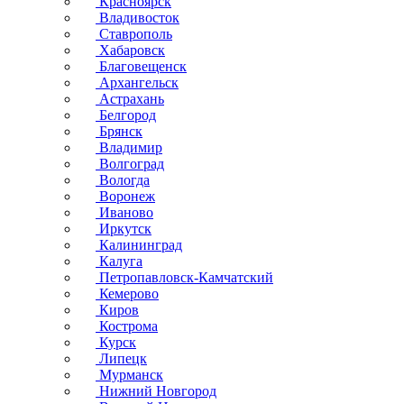
Красноярск
Владивосток
Ставрополь
Хабаровск
Благовещенск
Архангельск
Астрахань
Белгород
Брянск
Владимир
Волгоград
Вологда
Воронеж
Иваново
Иркутск
Калининград
Калуга
Петропавловск-Камчатский
Кемерово
Киров
Кострома
Курск
Липецк
Мурманск
Нижний Новгород