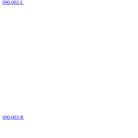
090-002-L
090-003-R