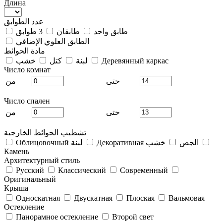
Длина
عدد الطوابق
طابق واحد
طابقان
3 طوابق
الطابق العلوي الإضافي
مادة الحوائط
Деревянный каркас
لبنة
كتل
خشب
Число комнат
حتى
من
Число спален
حتى
من
تشطيب الحوائط الخارجية
Декоративная الجص
خشب
Облицовочный لبنة
Камень
Архитектурный стиль
Русский
Классический
Современный
Оригинальный
Крыша
Односкатная
Двускатная
Плоская
Вальмовая
Остекление
Панорамное остекление
Второй свет