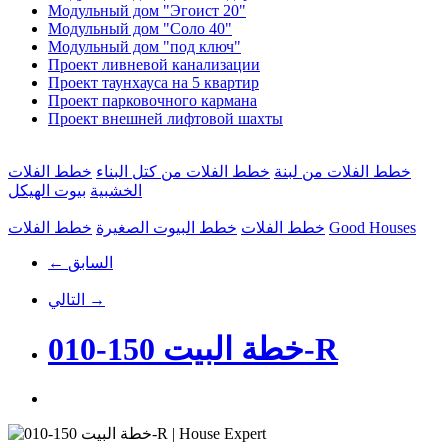
Модульный дом "Эгоист 20"
Модульный дом "Соло 40"
Модульный дом "под ключ"
Проект ливневой канализации
Проект таунхауса на 5 квартир
Проект парковочного кармана
Проект внешней лифтовой шахты
خطط الفلات من لبنة
خطط الفلات من كتل البناء
خطط الفلات
الخشبية
بيوت الهيكل
Good Houses
خطط الفلات
خطط البيوت الصغيرة
خطط الفلات
← السابق
التالي →
خطة البيت 150-010-R