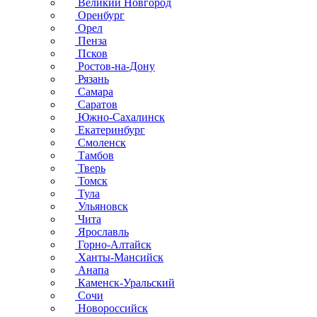
Великий Новгород
Оренбург
Орел
Пенза
Псков
Ростов-на-Дону
Рязань
Самара
Саратов
Южно-Сахалинск
Екатеринбург
Смоленск
Тамбов
Тверь
Томск
Тула
Ульяновск
Чита
Ярославль
Горно-Алтайск
Ханты-Мансийск
Анапа
Каменск-Уральский
Сочи
Новороссийск