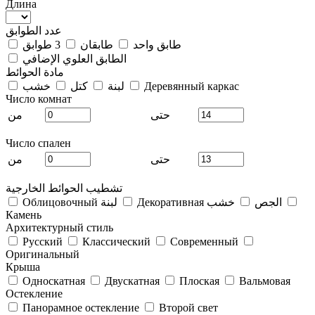
Длина
عدد الطوابق
طابق واحد
طابقان
3 طوابق
الطابق العلوي الإضافي
مادة الحوائط
Деревянный каркас
لبنة
كتل
خشب
Число комнат
حتى
من
Число спален
حتى
من
تشطيب الحوائط الخارجية
Декоративная الجص
خشب
Облицовочный لبنة
Камень
Архитектурный стиль
Русский
Классический
Современный
Оригинальный
Крыша
Односкатная
Двускатная
Плоская
Вальмовая
Остекление
Панорамное остекление
Второй свет