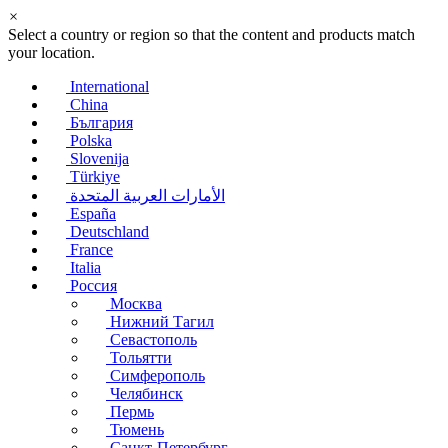
×
Select a country or region so that the content and products match
your location.
International
China
България
Polska
Slovenija
Türkiye
الأمارات العربية المتحدة
España
Deutschland
France
Italia
Россия
Москва
Нижний Тагил
Севастополь
Тольятти
Симферополь
Челябинск
Пермь
Тюмень
Санкт-Петербург