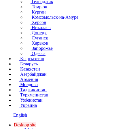
Геленджик
Темрюк
Курган
Комсомольск-на-Амуре
Херсон
Николаев
Донецк
Луганск
Харьков
Запорожье
Одесса
Кыргызстан
Беларусь
Казахстан
Азербайджан
Армения
Молдова
Таджикистан
Туркменистан
Узбекистан
Украина
English
Desktop site