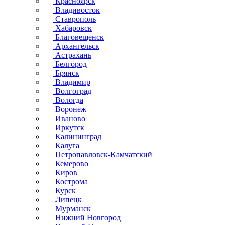
Красноярск
Владивосток
Ставрополь
Хабаровск
Благовещенск
Архангельск
Астрахань
Белгород
Брянск
Владимир
Волгоград
Вологда
Воронеж
Иваново
Иркутск
Калининград
Калуга
Петропавловск-Камчатский
Кемерово
Киров
Кострома
Курск
Липецк
Мурманск
Нижний Новгород