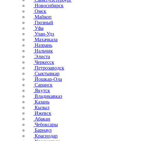
Новосибирск
Омск
Майкоп
Грозный
Уфа
Улан-Удэ
Махачкала
Назрань
Нальчик
Элиста
Черкесск
Петрозаводск
Сыктывкар
Йошкар-Ола
Саранск
Якутск
Владикавказ
Казань
Кызыл
Ижевск
Абакан
Чебоксары
Барнаул
Краснодар