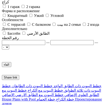
كراج
1 гараж
2 гаража
Форма и расположение
Квадратный
Узкий
Угловой
Особенности
2 входа
بيت на 2 семьи
С балконом
С террасой
Дополнительно
الطابق الأرضي
Бассейн
رقم الخطة
—
—
Share link
خطط البيوت ذات الطابق الواحد
خطط البيوت ذات الطابقان
خطط
البيوت ذات ثلاثة الطوابق
خطط البيوت مع الكراج
خطط البيوت مع
الطابق العلوي الإضافي
خطط البيوت مع الطابق الارضي الإضافي
Проектирование
خطة الكراج
خطة الحمام
House Plans with Pool
домов