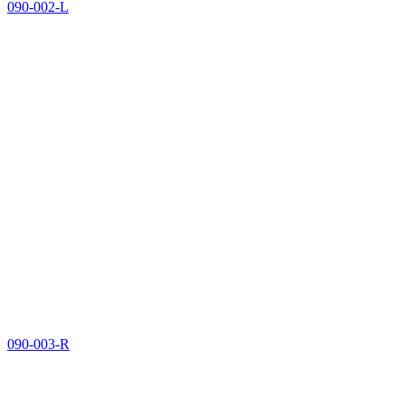
090-002-L
090-003-R