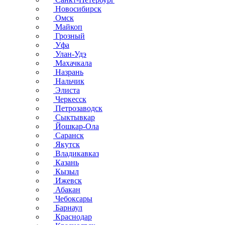
Новосибирск
Омск
Майкоп
Грозный
Уфа
Улан-Удэ
Махачкала
Назрань
Нальчик
Элиста
Черкесск
Петрозаводск
Сыктывкар
Йошкар-Ола
Саранск
Якутск
Владикавказ
Казань
Кызыл
Ижевск
Абакан
Чебоксары
Барнаул
Краснодар