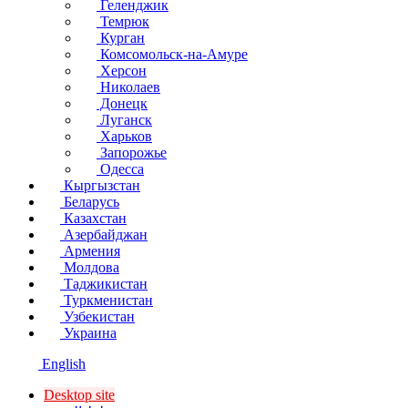
Геленджик
Темрюк
Курган
Комсомольск-на-Амуре
Херсон
Николаев
Донецк
Луганск
Харьков
Запорожье
Одесса
Кыргызстан
Беларусь
Казахстан
Азербайджан
Армения
Молдова
Таджикистан
Туркменистан
Узбекистан
Украина
English
Desktop site