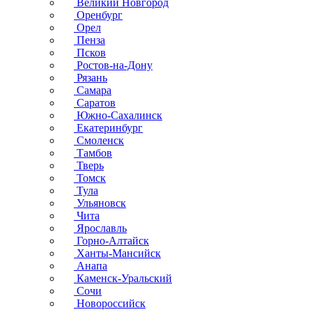
Великий Новгород
Оренбург
Орел
Пенза
Псков
Ростов-на-Дону
Рязань
Самара
Саратов
Южно-Сахалинск
Екатеринбург
Смоленск
Тамбов
Тверь
Томск
Тула
Ульяновск
Чита
Ярославль
Горно-Алтайск
Ханты-Мансийск
Анапа
Каменск-Уральский
Сочи
Новороссийск