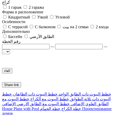
كراج
1 гараж
2 гаража
Форма и расположение
Квадратный
Узкий
Угловой
Особенности
2 входа
بيت на 2 семьи
С балконом
С террасой
Дополнительно
الطابق الأرضي
Бассейн
رقم الخطة
—
—
Share link
خطط البيوت ذات الطابق الواحد
خطط البيوت ذات الطابقان
خطط
البيوت ذات ثلاثة الطوابق
خطط البيوت مع الكراج
خطط البيوت مع
الطابق العلوي الإضافي
خطط البيوت مع الطابق الارضي الإضافي
Проектирование
خطة الكراج
خطة الحمام
House Plans with Pool
домов