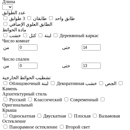
Длина
عدد الطوابق
طابق واحد
طابقان
3 طوابق
الطابق العلوي الإضافي
مادة الحوائط
Деревянный каркас
لبنة
كتل
خشب
Число комнат
حتى
من
Число спален
حتى
من
تشطيب الحوائط الخارجية
Декоративная الجص
خشب
Облицовочный لبنة
Камень
Архитектурный стиль
Русский
Классический
Современный
Оригинальный
Крыша
Односкатная
Двускатная
Плоская
Вальмовая
Остекление
Панорамное остекление
Второй свет