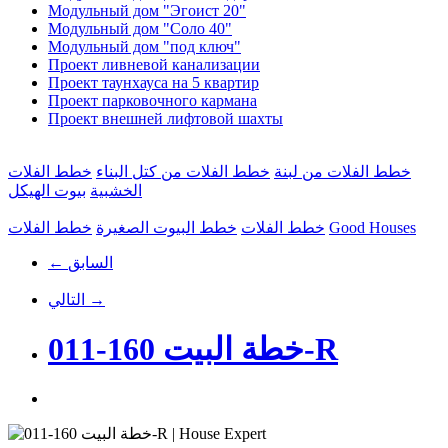
Модульный дом "Эгоист 20"
Модульный дом "Соло 40"
Модульный дом "под ключ"
Проект ливневой канализации
Проект таунхауса на 5 квартир
Проект парковочного кармана
Проект внешней лифтовой шахты
خطط الفلات من لبنة
خطط الفلات من كتل البناء
خطط الفلات
الخشبية
بيوت الهيكل
Good Houses
خطط الفلات
خطط البيوت الصغيرة
خطط الفلات
← السابق
التالي →
خطة البيت 160-011-R