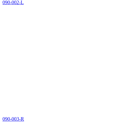
090-002-L
090-003-R