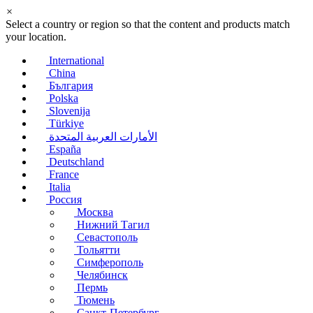
×
Select a country or region so that the content and products match
your location.
International
China
България
Polska
Slovenija
Türkiye
الأمارات العربية المتحدة
España
Deutschland
France
Italia
Россия
Москва
Нижний Тагил
Севастополь
Тольятти
Симферополь
Челябинск
Пермь
Тюмень
Санкт-Петербург