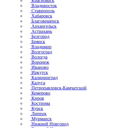
Красноярск
Владивосток
Ставрополь
Хабаровск
Благовещенск
Архангельск
Астрахань
Белгород
Брянск
Владимир
Волгоград
Вологда
Воронеж
Иваново
Иркутск
Калининград
Калуга
Петропавловск-Камчатский
Кемерово
Киров
Кострома
Курск
Липецк
Мурманск
Нижний Новгород