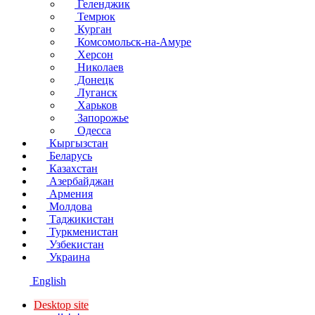
Геленджик
Темрюк
Курган
Комсомольск-на-Амуре
Херсон
Николаев
Донецк
Луганск
Харьков
Запорожье
Одесса
Кыргызстан
Беларусь
Казахстан
Азербайджан
Армения
Молдова
Таджикистан
Туркменистан
Узбекистан
Украина
English
Desktop site