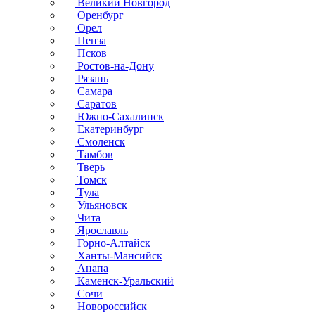
Великий Новгород
Оренбург
Орел
Пенза
Псков
Ростов-на-Дону
Рязань
Самара
Саратов
Южно-Сахалинск
Екатеринбург
Смоленск
Тамбов
Тверь
Томск
Тула
Ульяновск
Чита
Ярославль
Горно-Алтайск
Ханты-Мансийск
Анапа
Каменск-Уральский
Сочи
Новороссийск