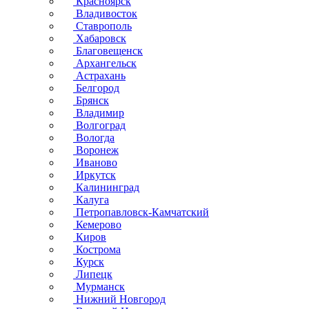
Красноярск
Владивосток
Ставрополь
Хабаровск
Благовещенск
Архангельск
Астрахань
Белгород
Брянск
Владимир
Волгоград
Вологда
Воронеж
Иваново
Иркутск
Калининград
Калуга
Петропавловск-Камчатский
Кемерово
Киров
Кострома
Курск
Липецк
Мурманск
Нижний Новгород