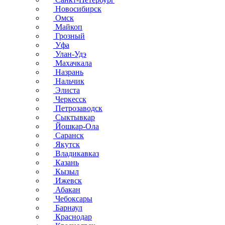
Новосибирск
Омск
Майкоп
Грозный
Уфа
Улан-Удэ
Махачкала
Назрань
Нальчик
Элиста
Черкесск
Петрозаводск
Сыктывкар
Йошкар-Ола
Саранск
Якутск
Владикавказ
Казань
Кызыл
Ижевск
Абакан
Чебоксары
Барнаул
Краснодар