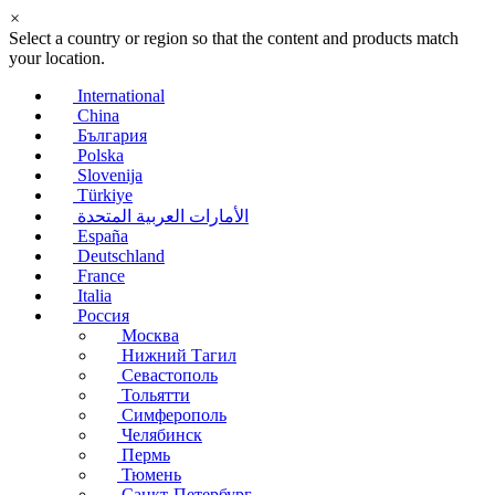
×
Select a country or region so that the content and products match
your location.
International
China
България
Polska
Slovenija
Türkiye
الأمارات العربية المتحدة
España
Deutschland
France
Italia
Россия
Москва
Нижний Тагил
Севастополь
Тольятти
Симферополь
Челябинск
Пермь
Тюмень
Санкт-Петербург