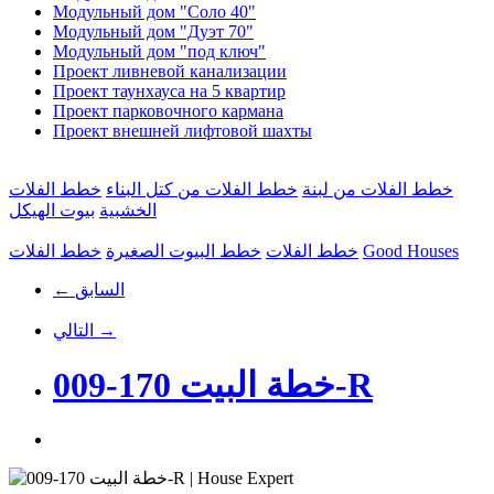
Модульный дом "Соло 40"
Модульный дом "Дуэт 70"
Модульный дом "под ключ"
Проект ливневой канализации
Проект таунхауса на 5 квартир
Проект парковочного кармана
Проект внешней лифтовой шахты
خطط الفلات من لبنة
خطط الفلات من كتل البناء
خطط الفلات
الخشبية
بيوت الهيكل
Good Houses
خطط الفلات
خطط البيوت الصغيرة
خطط الفلات
← السابق
التالي →
خطة البيت 170-009-R