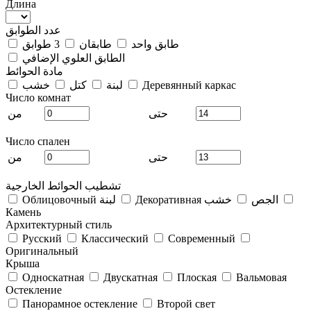
Длина
عدد الطوابق
طابق واحد
طابقان
3 طوابق
الطابق العلوي الإضافي
مادة الحوائط
Деревянный каркас
لبنة
كتل
خشب
Число комнат
حتى
من
Число спален
حتى
من
تشطيب الحوائط الخارجية
Декоративная الجص
خشب
Облицовочный لبنة
Камень
Архитектурный стиль
Русский
Классический
Современный
Оригинальный
Крыша
Односкатная
Двускатная
Плоская
Вальмовая
Остекление
Панорамное остекление
Второй свет