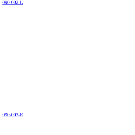
090-002-L
090-003-R