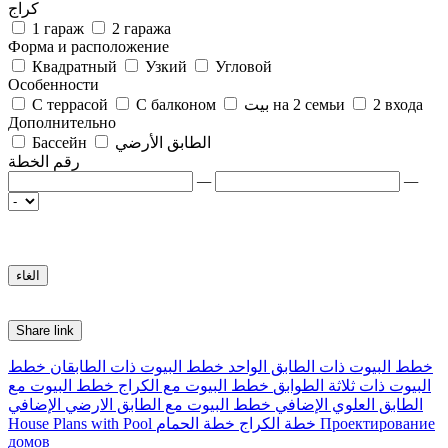
كراج
1 гараж
2 гаража
Форма и расположение
Квадратный
Узкий
Угловой
Особенности
2 входа
بيت на 2 семьи
С балконом
С террасой
Дополнительно
الطابق الأرضي
Бассейн
رقم الخطة
—
—
Share link
خطط البيوت ذات الطابق الواحد
خطط البيوت ذات الطابقان
خطط
البيوت ذات ثلاثة الطوابق
خطط البيوت مع الكراج
خطط البيوت مع
الطابق العلوي الإضافي
خطط البيوت مع الطابق الارضي الإضافي
Проектирование
خطة الكراج
خطة الحمام
House Plans with Pool
домов