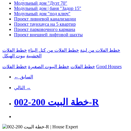
Модульный дом "Дуэт 70"
Модульный дом | баня "Задор 15"
Модульный дом "под ключ"
Проект ливневой канализации
Проект таунхауса на 5 квартир
Проект парковочного кармана
Проект внешней лифтовой шахты
خطط الفلات من لبنة
خطط الفلات من كتل البناء
خطط الفلات
الخشبية
بيوت الهيكل
Good Houses
خطط الفلات
خطط البيوت الصغيرة
خطط الفلات
← السابق
التالي →
خطة البيت 200-002-R