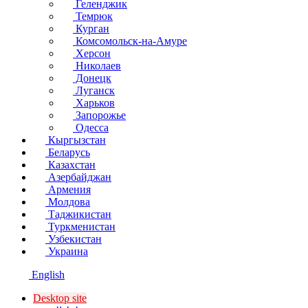
Геленджик
Темрюк
Курган
Комсомольск-на-Амуре
Херсон
Николаев
Донецк
Луганск
Харьков
Запорожье
Одесса
Кыргызстан
Беларусь
Казахстан
Азербайджан
Армения
Молдова
Таджикистан
Туркменистан
Узбекистан
Украина
English
Desktop site