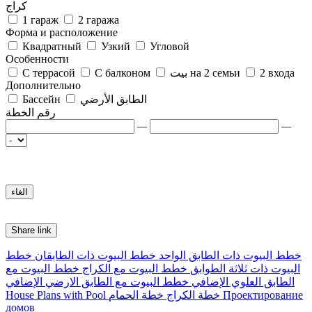
كراج
1 гараж
2 гаража
Форма и расположение
Квадратный
Узкий
Угловой
Особенности
2 входа
بيت на 2 семьи
С балконом
С террасой
Дополнительно
الطابق الأرضي
Бассейн
رقم الخطة
—
—
Share link
خطط البيوت ذات الطابق الواحد
خطط البيوت ذات الطابقان
خطط
البيوت ذات ثلاثة الطوابق
خطط البيوت مع الكراج
خطط البيوت مع
الطابق العلوي الإضافي
خطط البيوت مع الطابق الارضي الإضافي
Проектирование
خطة الكراج
خطة الحمام
House Plans with Pool
домов