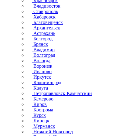
Красноярск
Владивосток
Ставрополь
Хабаровск
Благовещенск
Архангельск
Астрахань
Белгород
Брянск
Владимир
Волгоград
Вологда
Воронеж
Иваново
Иркутск
Калининград
Калуга
Петропавловск-Камчатский
Кемерово
Киров
Кострома
Курск
Липецк
Мурманск
Нижний Новгород