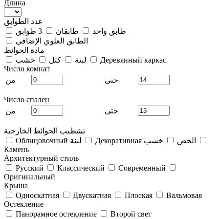
Длина
عدد الطوابق
طابق واحد
طابقان
3 طوابق
الطابق العلوي الإضافي
مادة الحوائط
Деревянный каркас
لبنة
كتل
خشب
Число комнат
حتى
من
Число спален
حتى
من
تشطيب الحوائط الخارجية
Декоративная الجص
خشب
Облицовочный لبنة
Камень
Архитектурный стиль
Русский
Классический
Современный
Оригинальный
Крыша
Односкатная
Двускатная
Плоская
Вальмовая
Остекление
Панорамное остекление
Второй свет