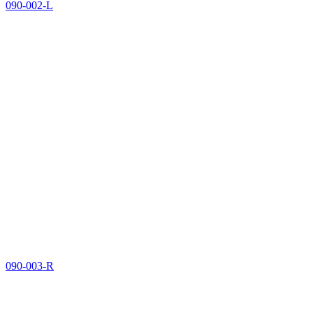
090-002-L
090-003-R