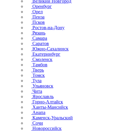
Великий Новгород
Оренбург
Орел
Пенза
Псков
Ростов-на-Дону
Рязань
Самара
Саратов
Южно-Сахалинск
Екатеринбург
Смоленск
Тамбов
Тверь
Томск
Тула
Ульяновск
Чита
Ярославль
Горно-Алтайск
Ханты-Мансийск
Анапа
Каменск-Уральский
Сочи
Новороссийск