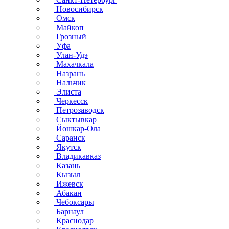
Новосибирск
Омск
Майкоп
Грозный
Уфа
Улан-Удэ
Махачкала
Назрань
Нальчик
Элиста
Черкесск
Петрозаводск
Сыктывкар
Йошкар-Ола
Саранск
Якутск
Владикавказ
Казань
Кызыл
Ижевск
Абакан
Чебоксары
Барнаул
Краснодар