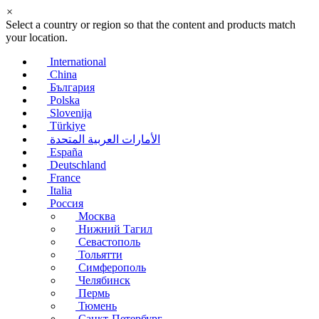
×
Select a country or region so that the content and products match
your location.
International
China
България
Polska
Slovenija
Türkiye
الأمارات العربية المتحدة
España
Deutschland
France
Italia
Россия
Москва
Нижний Тагил
Севастополь
Тольятти
Симферополь
Челябинск
Пермь
Тюмень
Санкт-Петербург