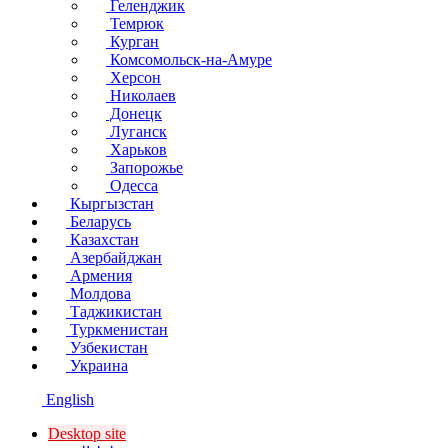
Геленджик
Темрюк
Курган
Комсомольск-на-Амуре
Херсон
Николаев
Донецк
Луганск
Харьков
Запорожье
Одесса
Кыргызстан
Беларусь
Казахстан
Азербайджан
Армения
Молдова
Таджикистан
Туркменистан
Узбекистан
Украина
English
Desktop site