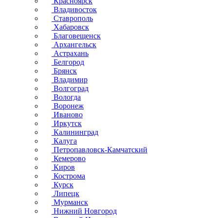
Красноярск
Владивосток
Ставрополь
Хабаровск
Благовещенск
Архангельск
Астрахань
Белгород
Брянск
Владимир
Волгоград
Вологда
Воронеж
Иваново
Иркутск
Калининград
Калуга
Петропавловск-Камчатский
Кемерово
Киров
Кострома
Курск
Липецк
Мурманск
Нижний Новгород