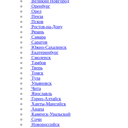
Великий Новгород
Оренбург
Орел
Пенза
Псков
Ростов-на-Дону
Рязань
Самара
Саратов
Южно-Сахалинск
Екатеринбург
Смоленск
Тамбов
Тверь
Томск
Тула
Ульяновск
Чита
Ярославль
Горно-Алтайск
Ханты-Мансийск
Анапа
Каменск-Уральский
Сочи
Новороссийск