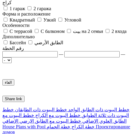
كراج
1 гараж
2 гаража
Форма и расположение
Квадратный
Узкий
Угловой
Особенности
2 входа
بيت на 2 семьи
С балконом
С террасой
Дополнительно
الطابق الأرضي
Бассейн
رقم الخطة
—
—
Share link
خطط البيوت ذات الطابق الواحد
خطط البيوت ذات الطابقان
خطط
البيوت ذات ثلاثة الطوابق
خطط البيوت مع الكراج
خطط البيوت مع
الطابق العلوي الإضافي
خطط البيوت مع الطابق الارضي الإضافي
Проектирование
خطة الكراج
خطة الحمام
House Plans with Pool
домов