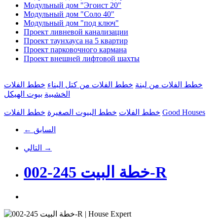
Модульный дом "Эгоист 20"
Модульный дом "Соло 40"
Модульный дом "под ключ"
Проект ливневой канализации
Проект таунхауса на 5 квартир
Проект парковочного кармана
Проект внешней лифтовой шахты
خطط الفلات من لبنة
خطط الفلات من كتل البناء
خطط الفلات
الخشبية
بيوت الهيكل
Good Houses
خطط الفلات
خطط البيوت الصغيرة
خطط الفلات
← السابق
التالي →
خطة البيت 245-002-R