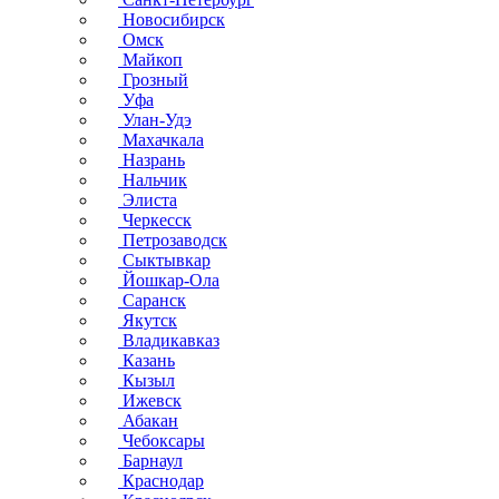
Новосибирск
Омск
Майкоп
Грозный
Уфа
Улан-Удэ
Махачкала
Назрань
Нальчик
Элиста
Черкесск
Петрозаводск
Сыктывкар
Йошкар-Ола
Саранск
Якутск
Владикавказ
Казань
Кызыл
Ижевск
Абакан
Чебоксары
Барнаул
Краснодар