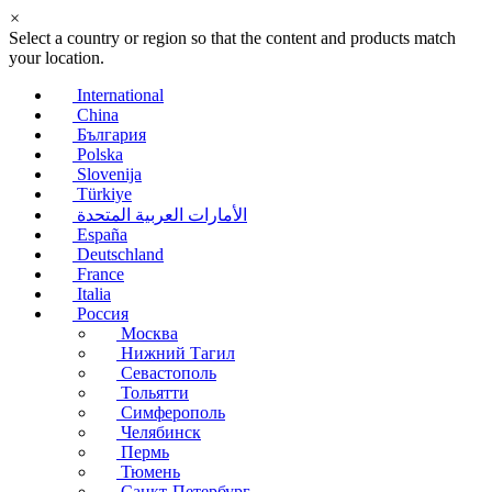
×
Select a country or region so that the content and products match
your location.
International
China
България
Polska
Slovenija
Türkiye
الأمارات العربية المتحدة
España
Deutschland
France
Italia
Россия
Москва
Нижний Тагил
Севастополь
Тольятти
Симферополь
Челябинск
Пермь
Тюмень
Санкт-Петербург