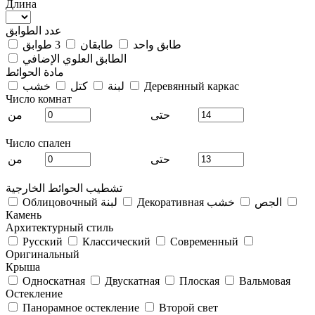
Длина
عدد الطوابق
طابق واحد
طابقان
3 طوابق
الطابق العلوي الإضافي
مادة الحوائط
Деревянный каркас
لبنة
كتل
خشب
Число комнат
حتى
من
Число спален
حتى
من
تشطيب الحوائط الخارجية
Декоративная الجص
خشب
Облицовочный لبنة
Камень
Архитектурный стиль
Русский
Классический
Современный
Оригинальный
Крыша
Односкатная
Двускатная
Плоская
Вальмовая
Остекление
Панорамное остекление
Второй свет