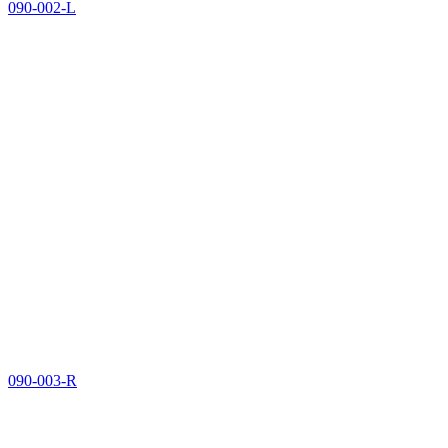
090-002-L
090-003-R