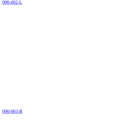
090-002-L
090-003-R