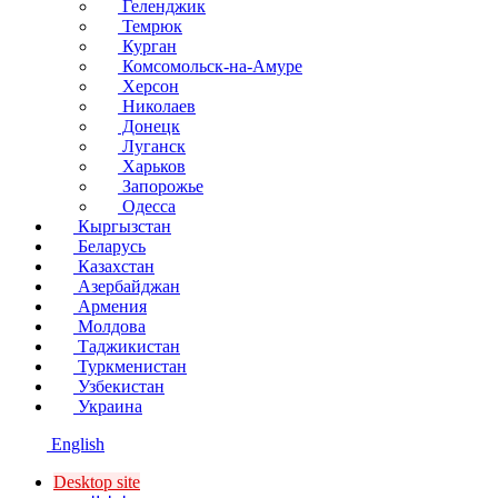
Геленджик
Темрюк
Курган
Комсомольск-на-Амуре
Херсон
Николаев
Донецк
Луганск
Харьков
Запорожье
Одесса
Кыргызстан
Беларусь
Казахстан
Азербайджан
Армения
Молдова
Таджикистан
Туркменистан
Узбекистан
Украина
English
Desktop site