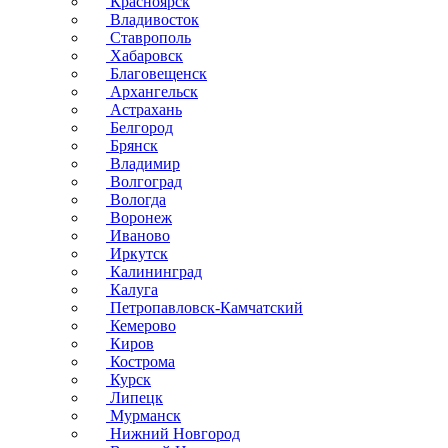
Красноярск
Владивосток
Ставрополь
Хабаровск
Благовещенск
Архангельск
Астрахань
Белгород
Брянск
Владимир
Волгоград
Вологда
Воронеж
Иваново
Иркутск
Калининград
Калуга
Петропавловск-Камчатский
Кемерово
Киров
Кострома
Курск
Липецк
Мурманск
Нижний Новгород