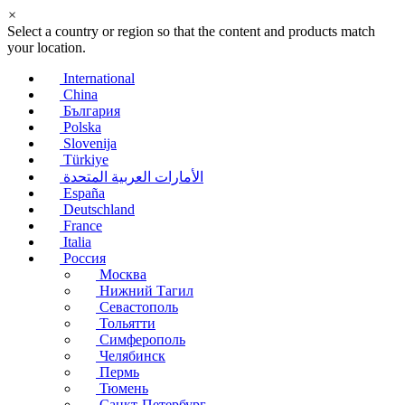
×
Select a country or region so that the content and products match
your location.
International
China
България
Polska
Slovenija
Türkiye
الأمارات العربية المتحدة
España
Deutschland
France
Italia
Россия
Москва
Нижний Тагил
Севастополь
Тольятти
Симферополь
Челябинск
Пермь
Тюмень
Санкт-Петербург