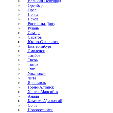
Великий Новгород
Оренбург
Орел
Пенза
Псков
Ростов-на-Дону
Рязань
Самара
Саратов
Южно-Сахалинск
Екатеринбург
Смоленск
Тамбов
Тверь
Томск
Тула
Ульяновск
Чита
Ярославль
Горно-Алтайск
Ханты-Мансийск
Анапа
Каменск-Уральский
Сочи
Новороссийск