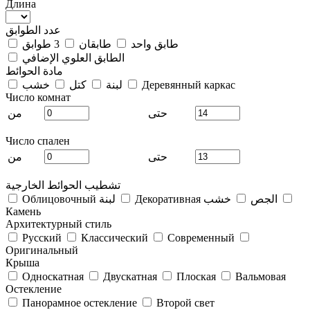
Длина
عدد الطوابق
3 طوابق
طابقان
طابق واحد
الطابق العلوي الإضافي
مادة الحوائط
خشب
كتل
لبنة
Деревянный каркас
Число комнат
من
حتى
Число спален
من
حتى
تشطيب الحوائط الخارجية
Облицовочный لبنة
خشب
Декоративная الجص
Камень
Архитектурный стиль
Русский
Классический
Современный
Оригинальный
Крыша
Односкатная
Двускатная
Плоская
Вальмовая
Остекление
Панорамное остекление
Второй свет