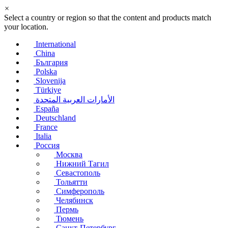
×
Select a country or region so that the content and products match
your location.
International
China
България
Polska
Slovenija
Türkiye
الأمارات العربية المتحدة
España
Deutschland
France
Italia
Россия
Москва
Нижний Тагил
Севастополь
Тольятти
Симферополь
Челябинск
Пермь
Тюмень
Санкт-Петербург