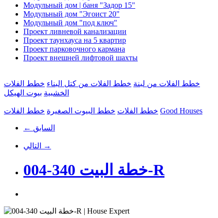
Модульный дом | баня "Задор 15"
Модульный дом "Эгоист 20"
Модульный дом "под ключ"
Проект ливневой канализации
Проект таунхауса на 5 квартир
Проект парковочного кармана
Проект внешней лифтовой шахты
خطط الفلات من لبنة
خطط الفلات من كتل البناء
خطط الفلات
الخشبية
بيوت الهيكل
Good Houses
خطط الفلات
خطط البيوت الصغيرة
خطط الفلات
← السابق
التالي →
خطة البيت 340-004-R