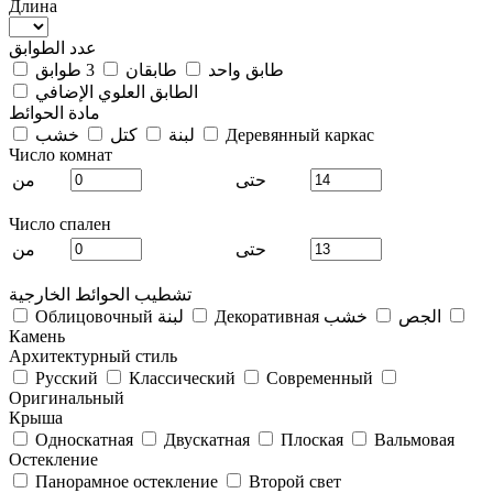
Длина
عدد الطوابق
طابق واحد
طابقان
3 طوابق
الطابق العلوي الإضافي
مادة الحوائط
Деревянный каркас
لبنة
كتل
خشب
Число комнат
حتى
من
Число спален
حتى
من
تشطيب الحوائط الخارجية
Декоративная الجص
خشب
Облицовочный لبنة
Камень
Архитектурный стиль
Русский
Классический
Современный
Оригинальный
Крыша
Односкатная
Двускатная
Плоская
Вальмовая
Остекление
Панорамное остекление
Второй свет