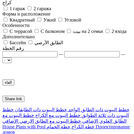
كراج
1 гараж
2 гаража
Форма и расположение
Квадратный
Узкий
Угловой
Особенности
2 входа
بيت на 2 семьи
С балконом
С террасой
Дополнительно
الطابق الأرضي
Бассейн
رقم الخطة
—
—
Share link
خطط البيوت ذات الطابق الواحد
خطط البيوت ذات الطابقان
خطط
البيوت ذات ثلاثة الطوابق
خطط البيوت مع الكراج
خطط البيوت مع
الطابق العلوي الإضافي
خطط البيوت مع الطابق الارضي الإضافي
Проектирование
خطة الكراج
خطة الحمام
House Plans with Pool
домов