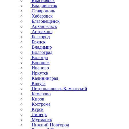
Красноярск
Владивосток
Ставрополь
Хабаровск
Благовещенск
Архангельск
Астрахань
Белгород
Брянск
Владимир
Волгоград
Вологда
Воронеж
Иваново
Иркутск
Калининград
Калуга
Петропавловск-Камчатский
Кемерово
Киров
Кострома
Курск
Липецк
Мурманск
Нижний Новгород