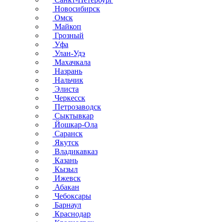
Новосибирск
Омск
Майкоп
Грозный
Уфа
Улан-Удэ
Махачкала
Назрань
Нальчик
Элиста
Черкесск
Петрозаводск
Сыктывкар
Йошкар-Ола
Саранск
Якутск
Владикавказ
Казань
Кызыл
Ижевск
Абакан
Чебоксары
Барнаул
Краснодар