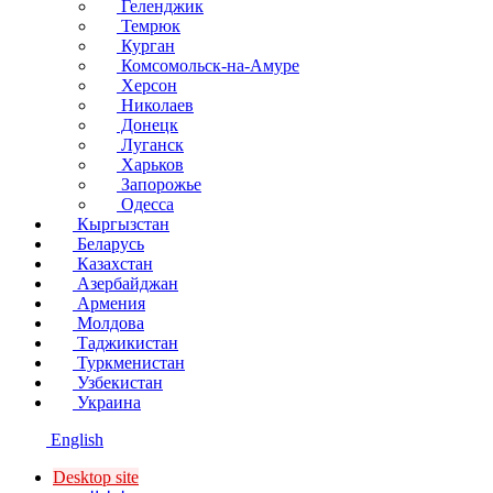
Геленджик
Темрюк
Курган
Комсомольск-на-Амуре
Херсон
Николаев
Донецк
Луганск
Харьков
Запорожье
Одесса
Кыргызстан
Беларусь
Казахстан
Азербайджан
Армения
Молдова
Таджикистан
Туркменистан
Узбекистан
Украина
English
Desktop site