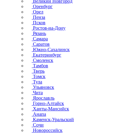
Великий Новгород
Оренбург
Орел
Пенза
Псков
Ростов-на-Дону
Рязань
Самара
Саратов
Южно-Сахалинск
Екатеринбург
Смоленск
Тамбов
Тверь
Томск
Тула
Ульяновск
Чита
Ярославль
Горно-Алтайск
Ханты-Мансийск
Анапа
Каменск-Уральский
Сочи
Новороссийск