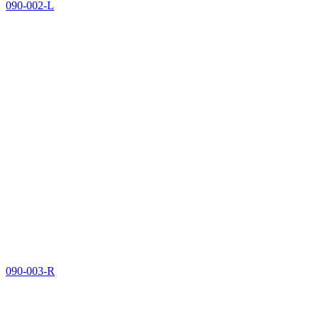
090-002-L
090-003-R