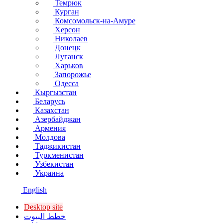
Темрюк
Курган
Комсомольск-на-Амуре
Херсон
Николаев
Донецк
Луганск
Харьков
Запорожье
Одесса
Кыргызстан
Беларусь
Казахстан
Азербайджан
Армения
Молдова
Таджикистан
Туркменистан
Узбекистан
Украина
English
Desktop site
خطط البيوت