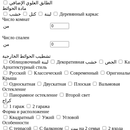
الطابق العلوي الإضافي
مادة الحوائط
Деревянный каркас
لبنة
كتل
خشب
Число комнат
من
Число спален
من
تشطيب الحوائط الخارجية
Ка
Декоративная الجص
خشب
Облицовочный لبنة
Архитектурный стиль
Русский
Классический
Современный
Оригиналь
Крыша
Односкатная
Двускатная
Плоская
Вальмовая
Остекление
Панорамное остекление
Второй свет
كراج
1 гараж
2 гаража
Форма и расположение
Квадратный
Узкий
Угловой
Особенности
2 входа
بيت на 2 семьи
С балконом
С террасой