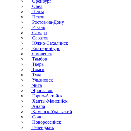
Оренбург
Орел
Пенза
Псков
Ростов-на-Дону
Рязань
Самара
Саратов
Южно-Сахалинск
Екатеринбург
Смоленск
Тамбов
Тверь
Томск
Тула
Ульяновск
Чита
Ярославль
Горно-Алтайск
Ханты-Мансийск
Анапа
Каменск-Уральский
Сочи
Новороссийск
Геленджик