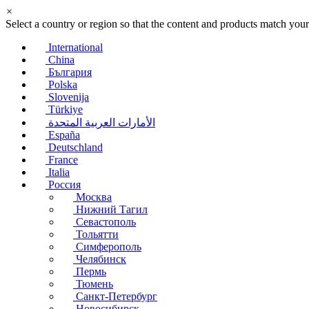
×
Select a country or region so that the content and products match your
International
China
България
Polska
Slovenija
Türkiye
الأمارات العربية المتحدة
España
Deutschland
France
Italia
Россия
Москва
Нижний Тагил
Севастополь
Тольятти
Симферополь
Челябинск
Пермь
Тюмень
Санкт-Петербург
Новосибирск