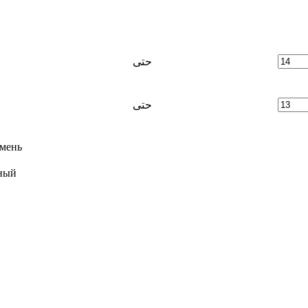
حتى
حتى
мень
ный