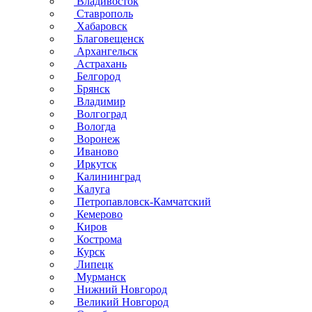
Владивосток
Ставрополь
Хабаровск
Благовещенск
Архангельск
Астрахань
Белгород
Брянск
Владимир
Волгоград
Вологда
Воронеж
Иваново
Иркутск
Калининград
Калуга
Петропавловск-Камчатский
Кемерово
Киров
Кострома
Курск
Липецк
Мурманск
Нижний Новгород
Великий Новгород