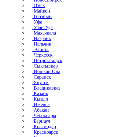
Омск
Майкоп
Грозный
Уфа
Улан-Удэ
Махачкала
Назрань
Нальчик
Элиста
Черкесск
Петрозаводск
Сыктывкар
Йошкар-Ола
Саранск
Якутск
Владикавказ
Казань
Кызыл
Ижевск
Абакан
Чебоксары
Барнаул
Краснодар
Красноярск