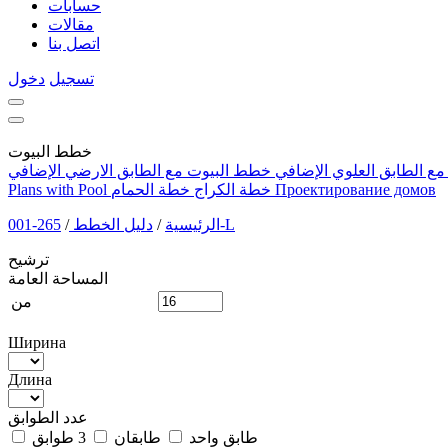
حسابات
مقالات
اتصل بنا
تسجيل
دخول
خطط البيوت
ع الطابق العلوي الإضافي
خطط البيوت مع الطابق الارضي الإضافي
Проектирование домов
خطة الكراج
خطة الحمام
Plans with Pool
265-001-L
الرئيسية
/
دليل الخطط
/
ترشيح
المساحة العامة
من
Ширина
Длина
عدد الطوابق
طابق واحد
طابقان
3 طوابق