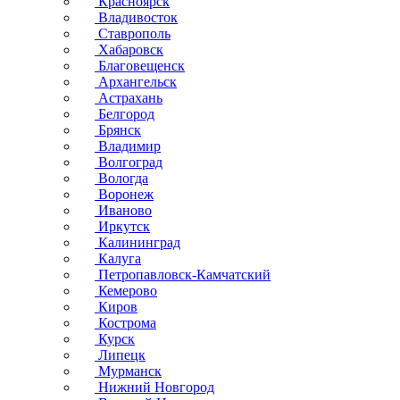
Красноярск
Владивосток
Ставрополь
Хабаровск
Благовещенск
Архангельск
Астрахань
Белгород
Брянск
Владимир
Волгоград
Вологда
Воронеж
Иваново
Иркутск
Калининград
Калуга
Петропавловск-Камчатский
Кемерово
Киров
Кострома
Курск
Липецк
Мурманск
Нижний Новгород