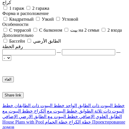
كراج
1 гараж
2 гаража
Форма и расположение
Квадратный
Узкий
Угловой
Особенности
2 входа
بيت на 2 семьи
С балконом
С террасой
Дополнительно
الطابق الأرضي
Бассейн
رقم الخطة
—
—
Share link
خطط البيوت ذات الطابق الواحد
خطط البيوت ذات الطابقان
خطط
البيوت ذات ثلاثة الطوابق
خطط البيوت مع الكراج
خطط البيوت مع
الطابق العلوي الإضافي
خطط البيوت مع الطابق الارضي الإضافي
Проектирование
خطة الكراج
خطة الحمام
House Plans with Pool
домов