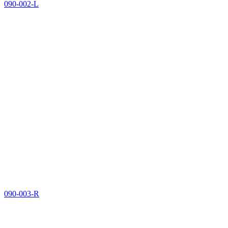
090-002-L
090-003-R