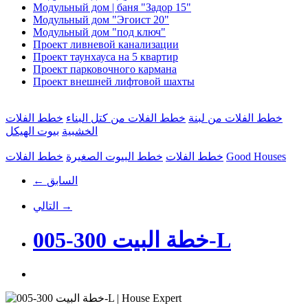
Модульный дом | баня "Задор 15"
Модульный дом "Эгоист 20"
Модульный дом "под ключ"
Проект ливневой канализации
Проект таунхауса на 5 квартир
Проект парковочного кармана
Проект внешней лифтовой шахты
خطط الفلات من لبنة
خطط الفلات من كتل البناء
خطط الفلات
الخشبية
بيوت الهيكل
Good Houses
خطط الفلات
خطط البيوت الصغيرة
خطط الفلات
← السابق
التالي →
خطة البيت 300-005-L