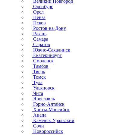
Великий Новгород
Оренбург
Орел
Пенза
Псков
Ростов-на-Дону
Рязань
Самара
Саратов
Южно-Сахалинск
Екатеринбург
Смоленск
Тамбов
Тверь
Томск
Тула
Ульяновск
Чита
Ярославль
Горно-Алтайск
Ханты-Мансийск
Анапа
Каменск-Уральский
Сочи
Новороссийск