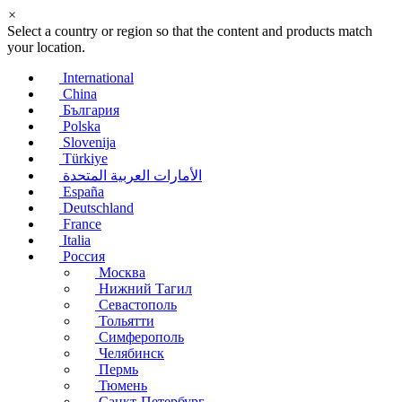
×
Select a country or region so that the content and products match
your location.
International
China
България
Polska
Slovenija
Türkiye
الأمارات العربية المتحدة
España
Deutschland
France
Italia
Россия
Москва
Нижний Тагил
Севастополь
Тольятти
Симферополь
Челябинск
Пермь
Тюмень
Санкт-Петербург