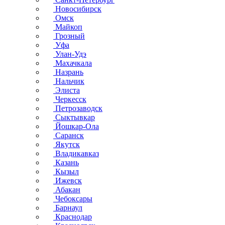
Новосибирск
Омск
Майкоп
Грозный
Уфа
Улан-Удэ
Махачкала
Назрань
Нальчик
Элиста
Черкесск
Петрозаводск
Сыктывкар
Йошкар-Ола
Саранск
Якутск
Владикавказ
Казань
Кызыл
Ижевск
Абакан
Чебоксары
Барнаул
Краснодар