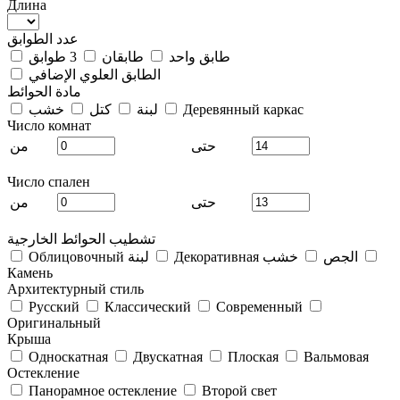
Длина
عدد الطوابق
طابق واحد
طابقان
3 طوابق
الطابق العلوي الإضافي
مادة الحوائط
Деревянный каркас
لبنة
كتل
خشب
Число комнат
حتى
من
Число спален
حتى
من
تشطيب الحوائط الخارجية
Декоративная الجص
خشب
Облицовочный لبنة
Камень
Архитектурный стиль
Русский
Классический
Современный
Оригинальный
Крыша
Односкатная
Двускатная
Плоская
Вальмовая
Остекление
Панорамное остекление
Второй свет