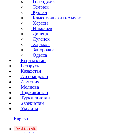
Геленджик
Темрюк
Курган
Комсомольск-на-Амуре
Херсон
Николаев
Донецк
Луганск
Харьков
Запорожье
Одесса
Кыргызстан
Беларусь
Казахстан
Азербайджан
Армения
Молдова
Таджикистан
Туркменистан
Узбекистан
Украина
English
Desktop site